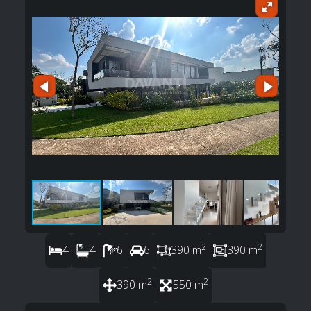
2
2
4
4
6
6
390 m
390 m
2
2
390 m
550 m