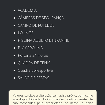
ACADEMIA
CÂMERAS DE SEGURANÇA
CAMPO DE FUTEBOL
LOUNGE
PISCINA ADULTO E INFANTIL
PLAYGROUND
Portaria 24 Horas
QUADRA DE TÊNIS
Quadra poliesportiva
SALÃO DE FESTAS
Valores sujeitos a alteração sem aviso prévio, bem como
sua disponibilidade. As informações contidas neste site
são fornecidas pelo proprietário do imóvel e pelas