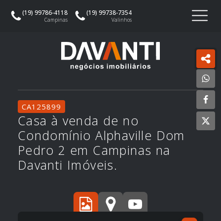
(19) 99786-4118
(19) 99786-4118
(19) 99738-7354
(19) 99738-7354
Campinas
Campinas
Valinhos
Valinhos
CA125899
Casa à venda de no
Condomínio Alphaville Dom
Pedro 2 em Campinas na
Davanti Imóveis.